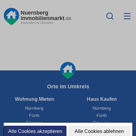
Nuernberg
Immobilienmarkt
.de
Immobilien im Überblick
Orte im Umkreis
Wohnung Mieten
Haus Kaufen
Nürnberg
Nürnberg
Fürth
Fürth
Erlangen
Erlangen
Schwabach
Schwabach
Alle Cookies akzeptieren
Alle Cookies ablehnen