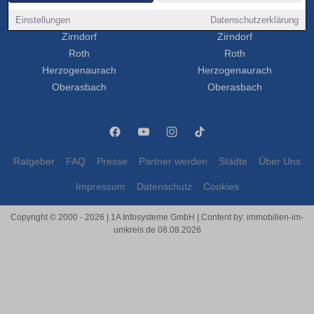
Forchheim
Forchheim
Einstellungen
Lauf an der Pegnitz
Lauf an der Pegnitz
Datenschutzerklärung
Zirndorf
Zirndorf
Roth
Roth
Herzogenaurach
Herzogenaurach
Oberasbach
Oberasbach
Ratgeber
FAQ
Presse
Partner werden
Städte
Über Uns
Impressum
Datenschutz
Cookies
Copyright © 2000 - 2026 | 1A Infosysteme GmbH | Content by: immobilien-im-
umkreis.de 08.08.2026