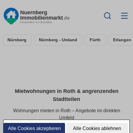
Nuernberg
Immobilienmarkt
.de
Immobilien im Überblick
Nürnberg
Nürnberg - Umland
Fürth
Erlangen
Mietwohnungen in Roth & angrenzenden
Stadtteilen
Wohnungen mieten in Roth – Angebote im direkten
Umfeld
Alle Cookies akzeptieren
Alle Cookies ablehnen
Finden Sie Mietwohnungen in Roth und den angrenzenden