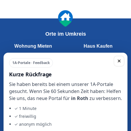
Orte im Umkreis
Wohnung Mieten
Haus Kaufen
Nürnberg
Nürnberg
×
Fürth
Fürth
1A-Portale · Feedback
Erlangen
Erlangen
Kurze Rückfrage
Schwabach
Schwabach
Forchheim
Forchheim
Sie haben bereits bei einem unserer 1A-Portale
Lauf an der Pegnitz
Lauf an der Pegnitz
gesucht. Wenn Sie 60 Sekunden Zeit haben: Helfen
Zirndorf
Zirndorf
Sie uns, das neue Portal für
in Roth
zu verbessern.
Roth
Roth
✓ 1 Minute
Herzogenaurach
Herzogenaurach
✓ freiwillig
Oberasbach
Oberasbach
✓ anonym möglich