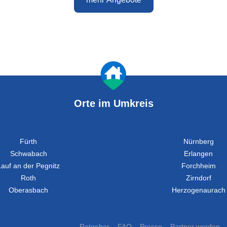
Orte im Umkreis
Fürth
Nürnberg
Schwabach
Erlangen
Lauf an der Pegnitz
Forchheim
Roth
Zirndorf
Oberasbach
Herzogenaurach
Ratgeber
FAQ
Presse
Partner werden