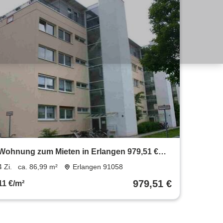
Wohnung zum Mieten in Erlangen 979,51 €
86.99 m²
4 Zi.
ca. 86,99 m²
Erlangen 91058
979,51 €
11 €/m²