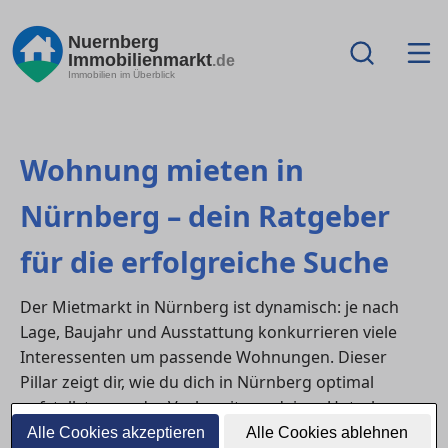
Nuernberg
Immobilienmarkt
.de
Immobilien im Überblick
Wohnung mieten in
Nürnberg – dein Ratgeber
für die erfolgreiche Suche
Der Mietmarkt in Nürnberg ist dynamisch: je nach
Lage, Baujahr und Ausstattung konkurrieren viele
Interessenten um passende Wohnungen. Dieser
Pillar zeigt dir, wie du dich in Nürnberg optimal
aufstellst – von der Vorbereitung deiner Unterlagen
bis zu fairen Konditionen bei Kaution und
Alle Cookies akzeptieren
Alle Cookies ablehnen