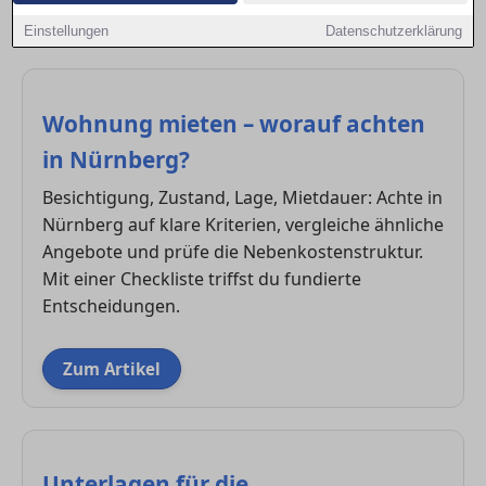
Nebenkosten. So erhöhst du die Chancen auf deinen
Einstellungen
Datenschutzerklärung
Zuschlag in Nürnberg.
Wohnung mieten – worauf achten
in Nürnberg?
Besichtigung, Zustand, Lage, Mietdauer: Achte in
Nürnberg auf klare Kriterien, vergleiche ähnliche
Angebote und prüfe die Nebenkostenstruktur.
Mit einer Checkliste triffst du fundierte
Entscheidungen.
Zum Artikel
Unterlagen für die