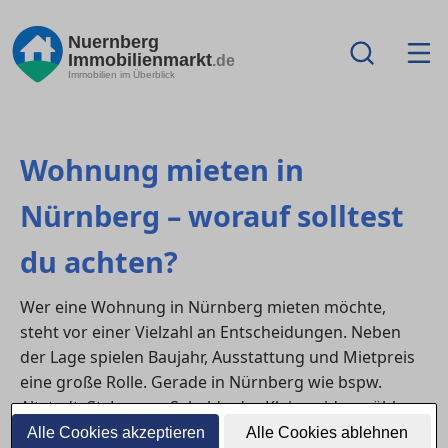
Nuernberg
Immobilienmarkt
.de
Immobilien im Überblick
Wohnung mieten in
Nürnberg – worauf solltest
du achten?
Wer eine Wohnung in Nürnberg mieten möchte,
steht vor einer Vielzahl an Entscheidungen. Neben
der Lage spielen Baujahr, Ausstattung und Mietpreis
eine große Rolle. Gerade in Nürnberg wie bspw.
Altstadt, St. Lorenz, Sebald oder Kleinweidenmühle
unterscheiden sich die Mietpreise deutlich, was einen
Alle Cookies akzeptieren
Alle Cookies ablehnen