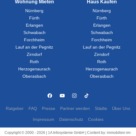
Wohnung Mieten
Haus Kaufen
Nürnberg
Nürnberg
Fürth
Fürth
Erlangen
Erlangen
Schwabach
Schwabach
Forchheim
Forchheim
Lauf an der Pegnitz
Lauf an der Pegnitz
Zirndorf
Zirndorf
Roth
Roth
Herzogenaurach
Herzogenaurach
Oberasbach
Oberasbach
Ratgeber
FAQ
Presse
Partner werden
Städte
Über Uns
Impressum
Datenschutz
Cookies
Copyright © 2000 - 2026 | 1A Infosysteme GmbH | Content by: immobilien-im-