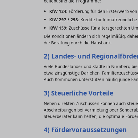
beliebt sind die Programme:
KfW 124:
Förderung für den Ersterwerb vo
KfW 297 / 298:
Kredite für klimafreundlich
KfW 159:
Zuschüsse für altersgerechten Um
Die Konditionen ändern sich regelmäßig, daher 
die Beratung durch die Hausbank.
2) Landes- und Regionalförd
Viele Bundesländer und Städte in Nürnberg bi
etwa zinsgünstige Darlehen, Familienzuschüs
Auch Kommunen unterstützen häufig junge Fa
3) Steuerliche Vorteile
Neben direkten Zuschüssen können auch steuer
Abschreibungen bei Vermietung oder Sonderab
Steuerberater kann helfen, die optimale Förde
4) Fördervoraussetzungen