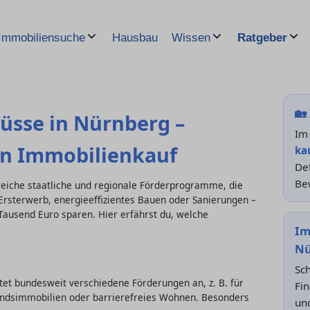
Hausbau
Immobiliensuche
Wissen
Ratgeber
🏡
üsse in Nürnberg –
Im
en Immobilienkauf
ka
Det
Be
reiche staatliche und regionale Förderprogramme, die
 Ersterwerb, energieeffizientes Bauen oder Sanierungen –
 Tausend Euro sparen. Hier erfährst du, welche
Im
Nü
Sch
tet bundesweit verschiedene Förderungen an, z. B. für
Fin
andsimmobilien oder barrierefreies Wohnen. Besonders
un