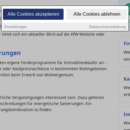
n selbstgenutztem Wohneigentum.
Alle Cookies akzeptieren
Alle Cookies ablehnen
e Neubauten.
bau.
Einstellungen
Datenschutzerklärung
lohnt sich ein aktueller Blick auf die KfW-Website oder
Fi
erungen
We
sin
eten eigene Förderprogramme für Immobilienkäufer an –
se oder Kaufpreisnachlässe in bestimmten Wohngebieten.
milien beim Erwerb von Wohneigentum.
Ka
Wel
en
liche Vergünstigungen interessant sein. Dazu gehören
schreibungen für energetische Sanierungen. Ein
rungskombination zu finden.
Im
Wi
erm