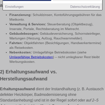
abzugsfähige Kosten
Einstellungen
Datenschutzerklärung
Finanzierung:
Schuldzinsen, Kontoführungsgebühren für das
Mietkonto.
Verwaltung & Services:
Steuerberatung (Objektbezug),
Inserate, Portale, Rechtsberatung im Mietrecht.
Gebäudebezogen:
Gebäudeversicherung, Schornsteinfeger,
Wartungen (Heizung, Aufzug, Rauchwarnmelder).
Fahrten:
Objektfahrten (Besichtigungen, Handwerkertermine)
als Reisekosten.
Nebenkosten:
Umlagefähige Betriebskosten (siehe
Umlagefähige Betriebskosten
) – nicht umlegbarer Rest bleibt
Werbungskosten.
2) Erhaltungsaufwand vs.
Herstellungsaufwand
Erhaltungsaufwand
dient der Instandhaltung (z. B. Austausch
defekter Heizkörper, Badmodernisierung ohne
Standardanhebung) und ist in der Regel
sofort
oder
auf 2–5