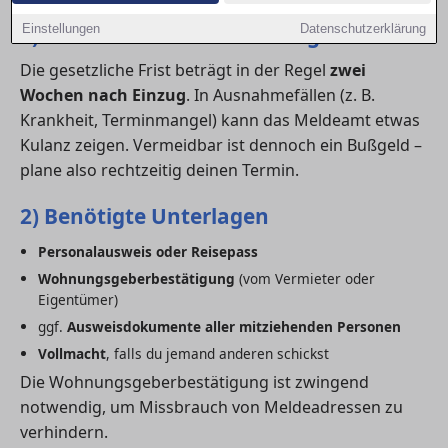
1) Fristen für die Ummeldung
Einstellungen
Datenschutzerklärung
Die gesetzliche Frist beträgt in der Regel
zwei
Wochen nach Einzug
. In Ausnahmefällen (z. B.
Krankheit, Terminmangel) kann das Meldeamt etwas
Kulanz zeigen. Vermeidbar ist dennoch ein Bußgeld –
plane also rechtzeitig deinen Termin.
2) Benötigte Unterlagen
Personalausweis oder Reisepass
Wohnungsgeberbestätigung
(vom Vermieter oder
Eigentümer)
ggf.
Ausweisdokumente aller mitziehenden Personen
Vollmacht
, falls du jemand anderen schickst
Die Wohnungsgeberbestätigung ist zwingend
notwendig, um Missbrauch von Meldeadressen zu
verhindern.