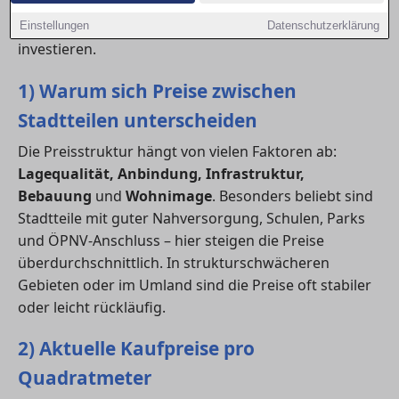
die
Quadratmeterpreise
der einzelnen Viertel kennt,
kann den Markt besser einschätzen und gezielt
Einstellungen
Datenschutzerklärung
investieren.
1) Warum sich Preise zwischen
Stadtteilen unterscheiden
Die Preisstruktur hängt von vielen Faktoren ab:
Lagequalität, Anbindung, Infrastruktur,
Bebauung
und
Wohnimage
. Besonders beliebt sind
Stadtteile mit guter Nahversorgung, Schulen, Parks
und ÖPNV-Anschluss – hier steigen die Preise
überdurchschnittlich. In strukturschwächeren
Gebieten oder im Umland sind die Preise oft stabiler
oder leicht rückläufig.
2) Aktuelle Kaufpreise pro
Quadratmeter