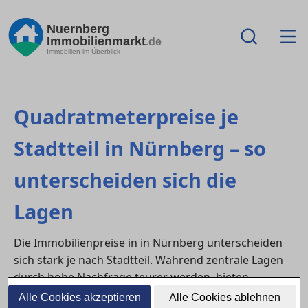
Nuernberg
Immobilienmarkt
.de
Immobilien im Überblick
Quadratmeterpreise je
Stadtteil in Nürnberg – so
unterscheiden sich die
Lagen
Die Immobilienpreise in in Nürnberg unterscheiden
sich stark je nach Stadtteil. Während zentrale Lagen
durch hohe Nachfrage teurer werden, bieten
Randlagen oft noch attraktive Einstiegspreise. Wer
Alle Cookies akzeptieren
Alle Cookies ablehnen