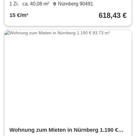
40.08 m²
1 Zi.
ca. 40,08 m²
Nürnberg 90491
618,43 €
15 €/m²
Wohnung zum Mieten in Nürnberg 1.190 €