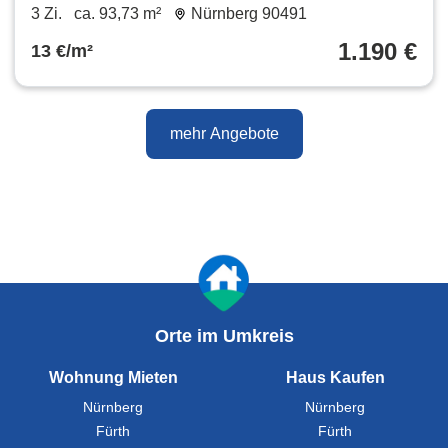
93.73 m²
3 Zi.
ca. 93,73 m²
Nürnberg 90491
1.190 €
13 €/m²
mehr Angebote
Orte im Umkreis
Wohnung Mieten
Haus Kaufen
Nürnberg
Nürnberg
Fürth
Fürth