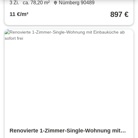
m²
3 Zi.
ca. 78,20 m²
Nürnberg 90489
897 €
11 €/m²
Renovierte 1-Zimmer-Single-Wohnung mit