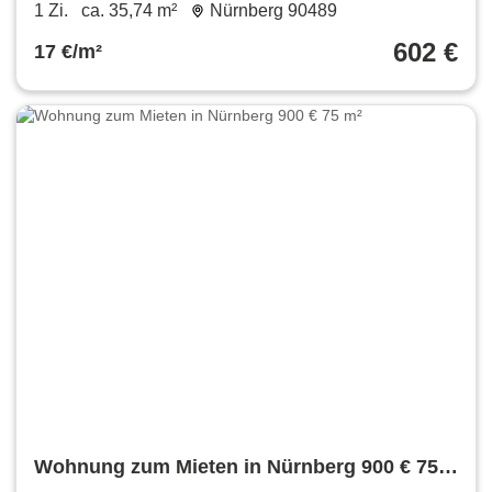
Einbauküche ab sofort frei
1 Zi.
ca. 35,74 m²
Nürnberg 90489
602 €
17 €/m²
Wohnung zum Mieten in Nürnberg 900 € 75