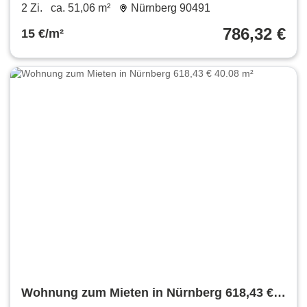
51.06 m²
2 Zi.
ca. 51,06 m²
Nürnberg 90491
786,32 €
15 €/m²
Wohnung zum Mieten in Nürnberg 618,43 €