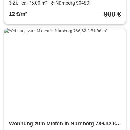
m²
3 Zi.
ca. 75,00 m²
Nürnberg 90489
900 €
12 €/m²
Wohnung zum Mieten in Nürnberg 786,32 €