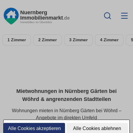
Nuernberg
Immobilienmarkt
.de
Immobilien im Überblick
1 Zimmer
2 Zimmer
3 Zimmer
4 Zimmer
Mietwohnungen in Nürnberg Gärten bei
Wöhrd & angrenzenden Stadtteilen
Wohnungen mieten in Nürnberg Gärten bei Wöhrd –
Angebote im direkten Umfeld
Alle Cookies akzeptieren
Alle Cookies ablehnen
Finden Sie Mietwohnungen in Nürnberg Gärten bei Wöhrd