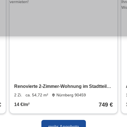
Renovierte 2-Zimmer-Wohnung im Stadtteil
Galgenhof zu vermieten!
2 Zi.
ca. 54,72 m²
Nürnberg 90459
€
749 €
14 €/m²
mehr Angebote