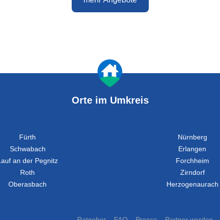
Orte im Umkreis
Fürth
Nürnberg
Schwabach
Erlangen
Lauf an der Pegnitz
Forchheim
Roth
Zirndorf
Oberasbach
Herzogenaurach
Ratgeber
FAQ
Presse
Partner werden