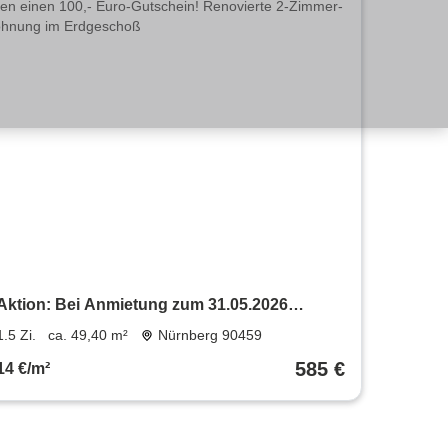
Aktion: Bei Anmietung zum 31.05.2026
schenken wir Ihnen einen 100,- Euro-
1.5 Zi.
ca. 49,40 m²
Nürnberg 90459
Gutschein! Renovierte 2-Zimmer-Wohnung im
585 €
14 €/m²
Erdgeschoß