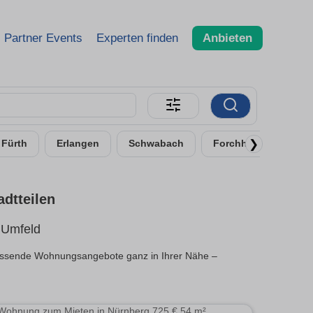
Partner Events
Experten finden
Anbieten
❯
Fürth
Erlangen
Schwabach
Forchheim
Lauf
dtteilen
 Umfeld
passende Wohnungsangebote ganz in Ihrer Nähe –