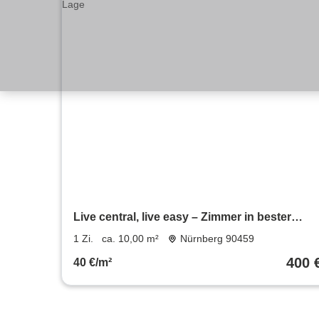
Live central, live easy – Zimmer in bester
Nürnberger Lage
1 Zi.
ca. 10,00 m²
Nürnberg 90459
400 
40 €/m²