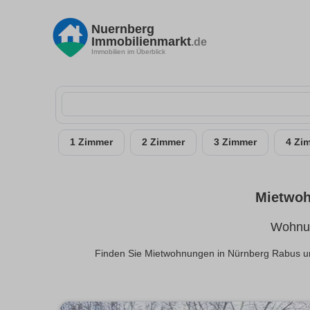
Nuernberg
Immobilienmarkt
.de
Immobilien im Überblick
1 Zimmer
2 Zimmer
3 Zimmer
4 Zi
Mietwoh
Wohnun
Finden Sie Mietwohnungen in Nürnberg Rabus un