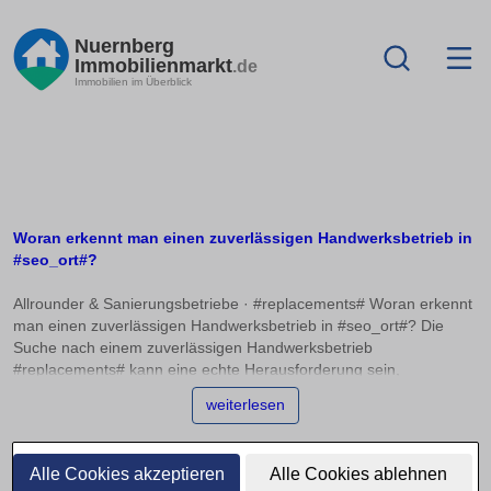
Nuernberg
Immobilienmarkt
.de
Immobilien im Überblick
Woran erkennt man einen zuverlässigen Handwerksbetrieb in
#seo_ort#?
Allrounder & Sanierungsbetriebe · #replacements# Woran erkennt
man einen zuverlässigen Handwerksbetrieb in #seo_ort#? Die
Suche nach einem zuverlässigen Handwerksbetrieb
#replacements# kann eine echte Herausforderung sein,
insbesondere im Bereich Allrounder und Sanierungsbetriebe.
weiterlesen
Wenn man Qualität, Zuverlässigkeit und faire Preise sucht, ist es
wichtig, die richtigen Hinweise zu erkennen. In diesem Artikel
erfahren Sie, worauf Sie achten sollten, um die Qualifikationen, die
Alle Cookies akzeptieren
Alle Cookies ablehnen
Innungsmitgliedschaft und die Erfahrung eines Betriebs richtig