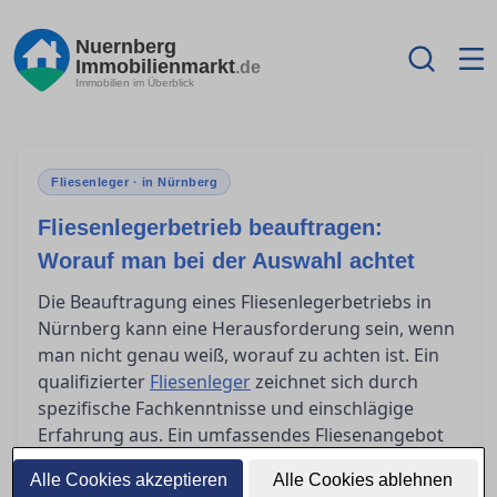
Nuernberg
Immobilienmarkt
.de
Immobilien im Überblick
Fliesenleger · in Nürnberg
Fliesenlegerbetrieb beauftragen:
Worauf man bei der Auswahl achtet
Die Beauftragung eines Fliesenlegerbetriebs in
Nürnberg kann eine Herausforderung sein, wenn
man nicht genau weiß, worauf zu achten ist. Ein
qualifizierter
Fliesenleger
zeichnet sich durch
spezifische Fachkenntnisse und einschlägige
Erfahrung aus. Ein umfassendes Fliesenangebot
sollte alle relevanten Dienstleistungen und Kosten
Alle Cookies akzeptieren
Alle Cookies ablehnen
enthalten, um unliebsame Überraschungen zu