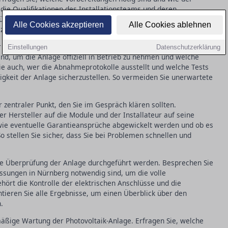
, die Qualifikationen des Installationsteams und deren
fen. Ein klar umrissener Zeitplan hilft dabei, mögliche
Alle Cookies akzeptieren
Alle Cookies ablehnen
 zu vermeiden.
der Abnahme- und Inbetriebnahmeprozesse. Fragen Sie nach,
Einstellungen
Datenschutzerklärung
ind, um die Anlage offiziell in Betrieb zu nehmen und welche
ie auch, wer die Abnahmeprotokolle ausstellt und welche Tests
gkeit der Anlage sicherzustellen. So vermeiden Sie unerwartete
 zentraler Punkt, den Sie im Gespräch klären sollten.
r Hersteller auf die Module und der Installateur auf seine
 wie eventuelle Garantieansprüche abgewickelt werden und ob es
o stellen Sie sicher, dass Sie bei Problemen schnellen und
ierte Überprüfung der Anlage durchgeführt werden. Besprechen Sie
essungen in Nürnberg notwendig sind, um die volle
ehört die Kontrolle der elektrischen Anschlüsse und die
ieren Sie alle Ergebnisse, um einen Überblick über den
.
lmäßige Wartung der Photovoltaik-Anlage. Erfragen Sie, welche