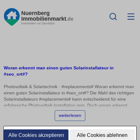
Nuernberg
Immobilienmarkt
.de
Immobilien im Überblick
Woran erkennt man einen guten Solarinstallateur in
#seo_ort#?
Photovoltaik & Solartechnik · #replacements# Woran erkennt man
einen guten Solarinstallateur in #seo_ort#? Die Wahl des richtigen
Solarinstallateurs #replacements# kann entscheidend für eine
erfolgreiche Photovoltaik-Installation sein. Doch woran erkennt
man einen seriösen und professionellen Betrieb? Dieser Artikel
weiterlesen
bietet Orientierung anhand von Kriterien wie Schulungen,
Zertifikaten und Herstellerpartnerschaften sowie Tipps zur
Bewertung von Kundenbewertungen. Ein erster wichtiger Aspekt ist
Alle Cookies akzeptieren
Alle Cookies ablehnen
die Qualifikation des Solarinstallateurs. Achten Sie darauf, dass der