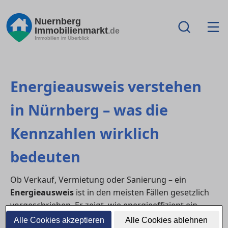
Nuernberg
Immobilienmarkt
.de
Immobilien im Überblick
Energieausweis verstehen
in Nürnberg – was die
Kennzahlen wirklich
bedeuten
Ob Verkauf, Vermietung oder Sanierung – ein
Energieausweis
ist in den meisten Fällen gesetzlich
vorgeschrieben. Er zeigt, wie energieeffizient ein
Gebäude ist, und hilft Käufer:innen oder Mieter:innen
Alle Cookies akzeptieren
Alle Cookies ablehnen