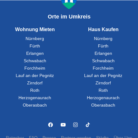
Orte im Umkreis
Wohnung Mieten
Haus Kaufen
Nürnberg
Nürnberg
Fürth
Fürth
Erlangen
Erlangen
Schwabach
Schwabach
Forchheim
Forchheim
Lauf an der Pegnitz
Lauf an der Pegnitz
Zirndorf
Zirndorf
Roth
Roth
Herzogenaurach
Herzogenaurach
Oberasbach
Oberasbach
Ratgeber
FAQ
Presse
Partner werden
Städte
Über Uns