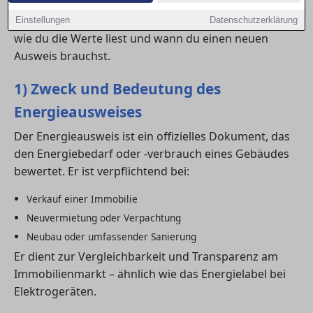
in in Nürnberg, die Energiekosten besser
einzuschätzen. Hier erfährst du, welche Arten es gibt,
Einstellungen
Datenschutzerklärung
wie du die Werte liest und wann du einen neuen
Ausweis brauchst.
1) Zweck und Bedeutung des
Energieausweises
Der Energieausweis ist ein offizielles Dokument, das
den Energiebedarf oder -verbrauch eines Gebäudes
bewertet. Er ist verpflichtend bei:
Verkauf einer Immobilie
Neuvermietung oder Verpachtung
Neubau oder umfassender Sanierung
Er dient zur Vergleichbarkeit und Transparenz am
Immobilienmarkt – ähnlich wie das Energielabel bei
Elektrogeräten.