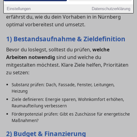
Budgetplanung und professioneller Umsetzung
gelingt dein Projekt stressfrei und nachhaltig. Hier
Einstellungen
Datenschutzerklärung
erfährst du, wie du dein Vorhaben in in Nürnberg
optimal vorbereitest und umsetzt.
1) Bestandsaufnahme & Zieldefinition
Bevor du loslegst, solltest du prüfen,
welche
Arbeiten notwendig
sind und welche du
mitgestalten möchtest. Klare Ziele helfen, Prioritäten
zu setzen:
Substanz prüfen: Dach, Fassade, Fenster, Leitungen,
Heizung
Ziele definieren: Energie sparen, Wohnkomfort erhöhen,
Raumaufteilung verbessern
Förderpotenzial prüfen: Gibt es Zuschüsse für energetische
Maßnahmen?
2) Budget & Finanzierung